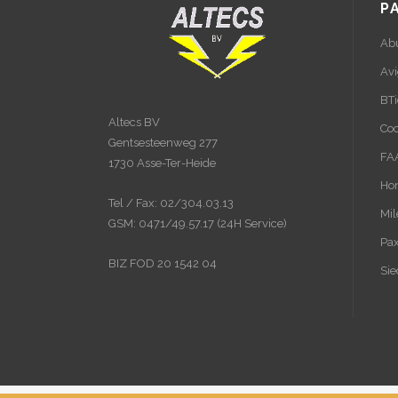
P
Ab
Avi
BTi
Altecs BV
Coo
Gentsesteenweg 277
FA
1730 Asse-Ter-Heide
Hon
Tel / Fax: 02/304.03.13
Mil
GSM: 0471/49.57.17 (24H Service)
Pa
BIZ FOD 20 1542 04
Sie