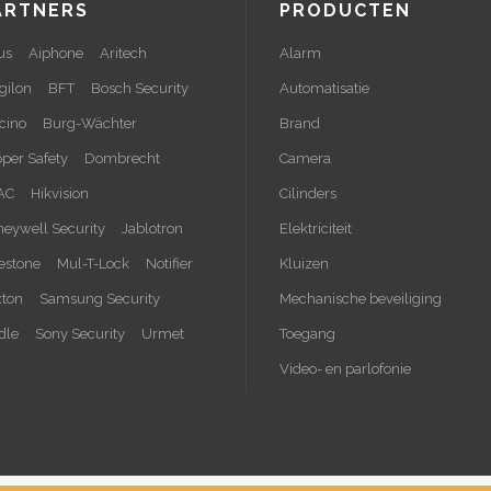
ARTNERS
PRODUCTEN
us
Aiphone
Aritech
Alarm
gilon
BFT
Bosch Security
Automatisatie
cino
Burg-Wächter
Brand
per Safety
Dombrecht
Camera
AC
Hikvision
Cilinders
eywell Security
Jablotron
Elektriciteit
estone
Mul-T-Lock
Notifier
Kluizen
xton
Samsung Security
Mechanische beveiliging
dle
Sony Security
Urmet
Toegang
Video- en parlofonie