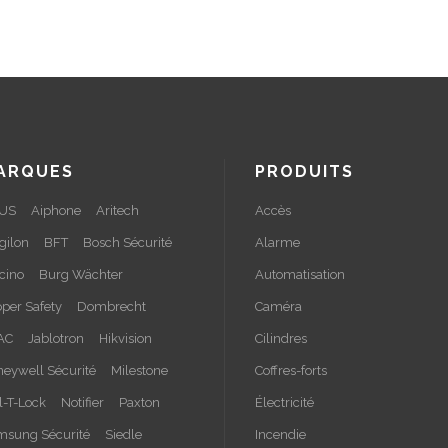
ARQUES
PRODUITS
US
Aiphone
Aritech
Accès
gilon
BFT
Bosch Sécurité
Alarme
cino
Burg Wächter
Automatisation
per Safety
Dombrecht
Caméra
AC
Jablotron
Hikvision
Cilindres
eywell Sécurité
Milestone
Coffres-forts
-T-Lock
Notifier
Paxton
Électricité
msung Sécurité
Siedle
Incendie