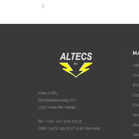
M
AB
Avi
BTi
Altecs SRL
Coo
Gentsesteenweg 277
FA
1730 Asse-Ter-Heide
Hon
Tel / Fax: 02/304.03.13
Mul
GSM: 0471/49.57.17 (24H Service)
Sa