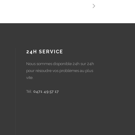
24H SERVICE
Nous sommes disponible 24h sur 24h
pour résoudre vos problèmes au plus
vite.
Tél:
0471 49 57 17