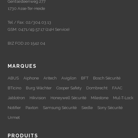
Gentsesteenweg 277
1730 Asse-Ter-Heide
Tel / Fax: 02/304.03.13
GSM: 0471/49.57.17 (24H Service)
BIZ FOD 20 1542 04
MARQUES
ABUS
Aiphone
Aritech
Avigilon
BFT
Bosch Sécurité
BTicino
Burg Wächter
Cooper Safety
Dombrecht
FAAC
Jablotron
Hikvision
Honeywell Sécurité
Milestone
Mul-T-Lock
Notifier
Paxton
Samsung Sécurité
Siedle
Sony Sécurité
Urmet
PRODUITS