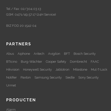
Tel / Fax: 02/304.03.13
GSM: 0471/49.57.17 (24H Service)
BIZ FOD 20 1542 04
PARTNERS
Abus
Aiphone
Aritech
Avigilon
BFT
Bosch Security
BTicino
Burg-Wächter
Cooper Safety
Dombrecht
FAAC
Hikvision
Honeywell Security
Jablotron
Milestone
Mul-T-Lock
Notifier
Paxton
Samsung Security
Siedle
Sony Security
Urmet
PRODUCTEN
Alarm